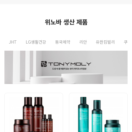
위노바 생산 제품
JHT
LG생활건강
동국제약
리안
유한킴벌리
쿠팡
Previous
N