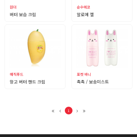
원더
순수에코
버터 보습 크림
알로에 젤
매직푸드
포켓 바니
망고 버터 핸드 크림
촉촉 / 보송미스트
1