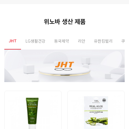
위노바 생산 제품
JHT
LG생활건강
동국제약
리안
유한킴벌리
쿠팡
Previous
N